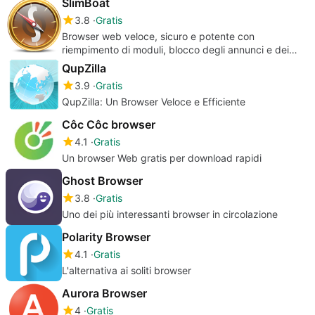
SlimBoat
3.8
Gratis
Browser web veloce, sicuro e potente con
riempimento di moduli, blocco degli annunci e dei
popup
QupZilla
3.9
Gratis
QupZilla: Un Browser Veloce e Efficiente
Côc Côc browser
4.1
Gratis
Un browser Web gratis per download rapidi
Ghost Browser
3.8
Gratis
Uno dei più interessanti browser in circolazione
Polarity Browser
4.1
Gratis
L'alternativa ai soliti browser
Aurora Browser
4
Gratis