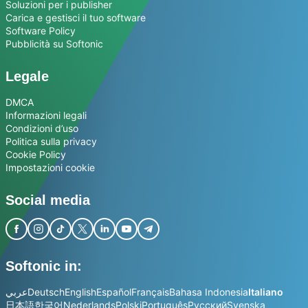
Soluzioni per i publisher
Carica e gestisci il tuo software
Software Policy
Pubblicità su Softonic
Legale
DMCA
Informazioni legali
Condizioni d’uso
Politica sulla privacy
Cookie Policy
Impostazioni cookie
Social media
Softonic in:
عربي
Deutsch
English
Español
Français
Bahasa Indonesia
Italiano
日本語
한국어
Nederlands
Polski
Português
Русский
Svenska