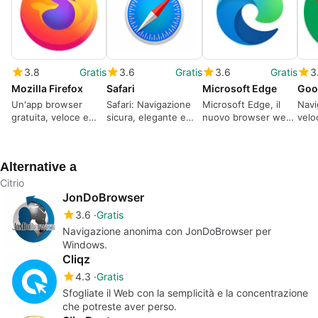
3.8
Gratis
3.6
Gratis
3.6
Gratis
3
Mozilla Firefox
Safari
Microsoft Edge
Goo
Un'app browser
Safari: Navigazione
Microsoft Edge, il
Navi
gratuita, veloce e
sicura, elegante e
nuovo browser web
velo
personalizzabile
molto veloce
gratuito per
Windows
Alternative a
Citrio
JonDoBrowser
3.6
Gratis
Navigazione anonima con JonDoBrowser per
Windows.
Cliqz
4.3
Gratis
Sfogliate il Web con la semplicità e la concentrazione
che potreste aver perso.