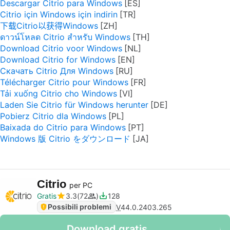
Descargar Citrio para Windows
Citrio için Windows için indirin
下载Citrio以获得Windows
ดาวน์โหลด Citrio สำหรับ Windows
Download Citrio voor Windows
Download Citrio for Windows
Скачать Citrio Для Windows
Télécharger Citrio pour Windows
Tải xuống Citrio cho Windows
Laden Sie Citrio für Windows herunter
Pobierz Citrio dla Windows
Baixada do Citrio para Windows
Windows 版 Citrio をダウンロード
Citrio
per PC
Gratis
3.3
72
128
Possibili problemi
V
44.0.2403.265
Download gratis