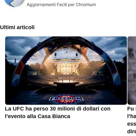
Aggiornamenti Facili per Chromium
Ultimi articoli
La UFC ha perso 30 milioni di dollari con
Fu 
l’evento alla Casa Bianca
l’h
ess
dir